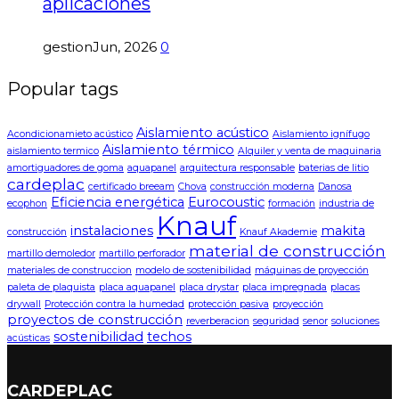
aplicaciones
gestion
Jun, 2026
0
Popular tags
Aislamiento acústico
Acondicionamieto acústico
Aislamiento ignífugo
Aislamiento térmico
aislamiento termico
Alquiler y venta de maquinaria
amortiguadores de goma
aquapanel
arquitectura responsable
baterias de litio
cardeplac
certificado breeam
Chova
construcción moderna
Danosa
Eficiencia energética
Eurocoustic
ecophon
formación
industria de
Knauf
instalaciones
makita
construcción
Knauf Akademie
material de construcción
martillo demoledor
martillo perforador
materiales de construccion
modelo de sostenibilidad
máquinas de proyección
paleta de plaquista
placa aquapanel
placa drystar
placa impregnada
placas
drywall
Protección contra la humedad
protección pasiva
proyección
proyectos de construcción
reverberacion
seguridad
senor
soluciones
sostenibilidad
techos
acústicas
CARDEPLAC