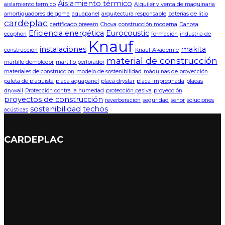
Aislamiento térmico
aislamiento termico
Alquiler y venta de maquinaria
amortiguadores de goma
aquapanel
arquitectura responsable
baterias de litio
cardeplac
certificado breeam
Chova
construcción moderna
Danosa
Eficiencia energética
Eurocoustic
ecophon
formación
industria de
Knauf
instalaciones
makita
construcción
Knauf Akademie
material de construcción
martillo demoledor
martillo perforador
materiales de construccion
modelo de sostenibilidad
máquinas de proyección
paleta de plaquista
placa aquapanel
placa drystar
placa impregnada
placas
drywall
Protección contra la humedad
protección pasiva
proyección
proyectos de construcción
reverberacion
seguridad
senor
soluciones
sostenibilidad
techos
acústicas
CARDEPLAC