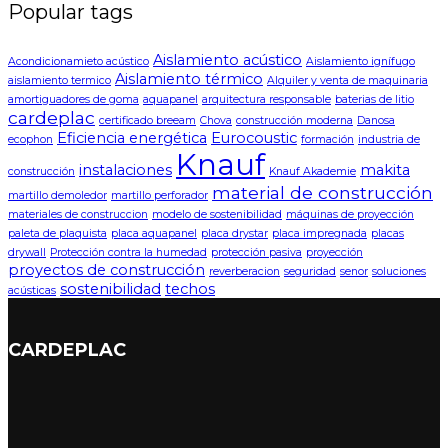
Popular tags
Aislamiento acústico
Acondicionamieto acústico
Aislamiento ignífugo
Aislamiento térmico
aislamiento termico
Alquiler y venta de maquinaria
amortiguadores de goma
aquapanel
arquitectura responsable
baterias de litio
cardeplac
certificado breeam
Chova
construcción moderna
Danosa
Eficiencia energética
Eurocoustic
ecophon
formación
industria de
Knauf
instalaciones
makita
construcción
Knauf Akademie
material de construcción
martillo demoledor
martillo perforador
materiales de construccion
modelo de sostenibilidad
máquinas de proyección
paleta de plaquista
placa aquapanel
placa drystar
placa impregnada
placas
drywall
Protección contra la humedad
protección pasiva
proyección
proyectos de construcción
reverberacion
seguridad
senor
soluciones
sostenibilidad
techos
acústicas
CARDEPLAC