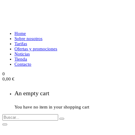
Home
Sobre nosotros
Tarifas
Ofertas y promociones
Noticias
Tienda
Contacto
0
0,00
€
An empty cart
You have no item in your shopping cart